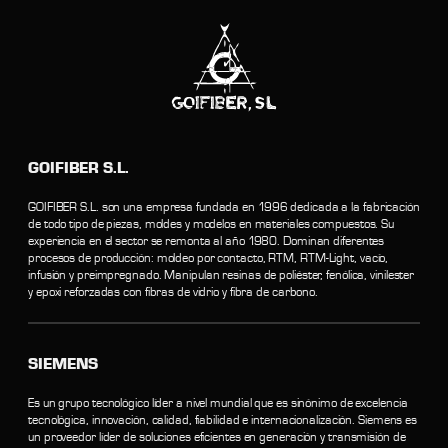
GOIFIBER S.L.
GOIFIBER S.L. son una empresa fundada en 1996 dedicada a la fabricación
de todo tipo de piezas, moldes y modelos en materiales compuestos. Su
experiencia en el sector se remonta al año 1980. Dominan diferentes
procesos de producción: moldeo por contacto, RTM, RTM-Light, vacío,
infusión y preimpregnado. Manipulan resinas de poliéster, fenólica, vinilester
y epoxi reforzadas con fibras de vidrio y fibra de carbono.
SIEMENS
Es un grupo tecnológico líder a nivel mundial que es sinónimo de excelencia
tecnológica, innovación, calidad, fiabilidad e internacionalización. Siemens es
un proveedor líder de soluciones eficientes en generación y transmisión de