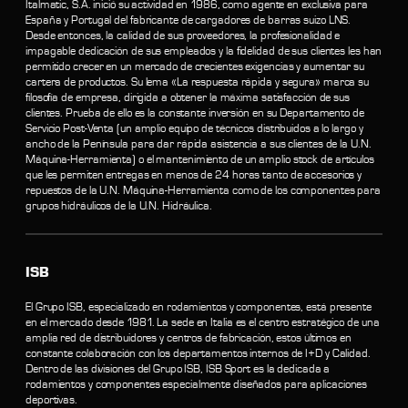
Italmatic, S.A. inició su actividad en 1986, como agente en exclusiva para
España y Portugal del fabricante de cargadores de barras suizo LNS.
Desde entonces, la calidad de sus proveedores, la profesionalidad e
impagable dedicación de sus empleados y la fidelidad de sus clientes les han
permitido crecer en un mercado de crecientes exigencias y aumentar su
cartera de productos. Su lema «La respuesta rápida y segura» marca su
filosofía de empresa, dirigida a obtener la máxima satisfacción de sus
clientes. Prueba de ello es la constante inversión en su Departamento de
Servicio Post-Venta (un amplio equipo de técnicos distribuidos a lo largo y
ancho de la Península para dar rápida asistencia a sus clientes de la U.N.
Máquina-Herramienta) o el mantenimiento de un amplio stock de artículos
que les permiten entregas en menos de 24 horas tanto de accesorios y
repuestos de la U.N. Máquina-Herramienta como de los componentes para
grupos hidráulicos de la U.N. Hidráulica.
ISB
El Grupo ISB, especializado en rodamientos y componentes, está presente
en el mercado desde 1981. La sede en Italia es el centro estratégico de una
amplia red de distribuidores y centros de fabricación, estos últimos en
constante colaboración con los departamentos internos de I+D y Calidad.
Dentro de las divisiones del Grupo ISB, ISB Sport es la dedicada a
rodamientos y componentes especialmente diseñados para aplicaciones
deportivas.