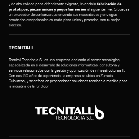
y de alta calidad para el fabricante exigente, llevando la
fabricación de
prototipos, piezas únicas y pequeñas series
al siguiente nivel. Si buscas
un proveedor de confianza que entienda tus necesidades y entregue
resultados excepcionales en cada pieza única y prototipo, son tu mejor
elección.
TECNITALL
Tecnitall Tecnología SL es una empresa dedicada al sector tecnológico,
especializada en el desarrollo de soluciones informáticas, consultoría y
servicios relacionados con la gestión y optimización de infraestructuras IT.
Con casi 50 años de experiencia, la empresa se ubica en Zumaia,
Guipúzcoa, y se enfoca en proporcionar soluciones técnicas a medida para
la industria de la fundición.