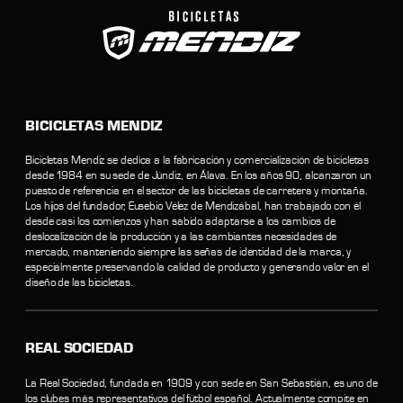
BICICLETAS MENDIZ
Bicicletas Mendiz se dedica a la fabricación y comercialización de bicicletas
desde 1984 en su sede de Júndiz, en Álava. En los años 90, alcanzaron un
puesto de referencia en el sector de las bicicletas de carretera y montaña.
Los hijos del fundador, Eusebio Vélez de Mendizábal, han trabajado con él
desde casi los comienzos y han sabido adaptarse a los cambios de
deslocalización de la producción y a las cambiantes necesidades de
mercado, manteniendo siempre las señas de identidad de la marca, y
especialmente preservando la calidad de producto y generando valor en el
diseño de las bicicletas.
REAL SOCIEDAD
La Real Sociedad, fundada en 1909 y con sede en San Sebastián, es uno de
los clubes más representativos del fútbol español. Actualmente compite en